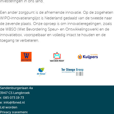
investeringen in ons land.
Een ander zorgpunt is de afnemende innovatie. Op de zogeheten
WIPO-innovatieranglijst is Nederland gedaald van de tweede naar
de zevende plaats. Onze oproep is om innovatieregelingen, zoals
de WBSO (Wet Bevordering Speur- en Ontwikkelingswerk) en de
innovatiebox, voorspelbaar en volledig intact te houden en de
toegang te verbeteren.
Sandenburgerlaan 4a
3947 CS Langbroek
t:
085 073 19 73
e:
info@fbned.nl
Lid worden
Privacy statement