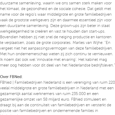
duurzame samenleving, waarin we ons samen sterk maken voor
het klimaat, de gezondheid en de sociale cohesie. Dat geldt met
name voor de regio’s waar middelgrote en grote familiebedrijven
vaak de grootste werkgevers zijn en daarmee essentieel zijn voor
een duurzame samenleving. Deze grown-ups zijn beter in staat
werkgelegenheid te creëren en vast te houden dan start-ups.
Bovendien hebben zij niet snel de neiging productie en kantoren
te verplaatsen, zoals de grote corporates. Marlies van Wijhe: “En
vergeet niet het aanpassingsvermogen van deze familiebedrijven.
Met hun ondernemerschap weten zij zich continu te vernieuwen.
Ik noem dat ook wel ‘innovatie met ervaring’. Het kabinet mag
meer oog hebben voor dit deel van het Nederlandse bedrijfsleven.”
Over FBNed:
FBNed | Familiebedrijven Nederland is een vereniging van ruim 220
veelal middelgrote en grote familiebedrijven in Nederland met een
gezamenlijk aantal werknemers van ruim 235.000 en een
gezamenlijke omzet van 58 miljard euro. FBNed stimuleert en
draagt bij aan de continuïteit van familiebedrijven en versterkt de
positie van familiebedrijven en ondernemende families in