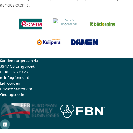
aangesloten is.
Sandenburgerlaan 4a
3947 CS Langbroek
t:
085 073 19 73
e:
info@fbned.nl
Lid worden
Privacy statement
Gedragscode