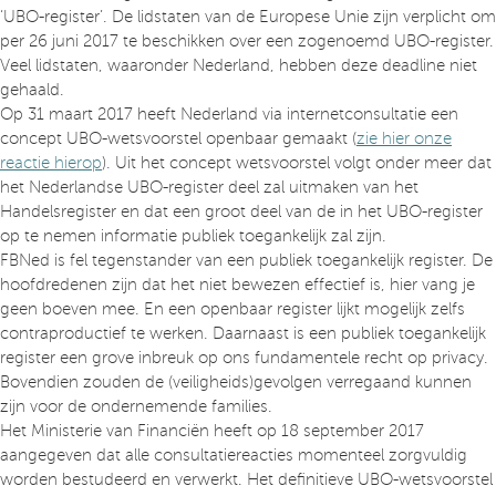
‘UBO-register’. De lidstaten van de Europese Unie zijn verplicht om
per 26 juni 2017 te beschikken over een zogenoemd UBO-register.
Veel lidstaten, waaronder Nederland, hebben deze deadline niet
gehaald.
Op 31 maart 2017 heeft Nederland via internetconsultatie een
concept UBO-wetsvoorstel openbaar gemaakt (
zie hier onze
reactie hierop
). Uit het concept wetsvoorstel volgt onder meer dat
het Nederlandse UBO-register deel zal uitmaken van het
Handelsregister en dat een groot deel van de in het UBO-register
op te nemen informatie publiek toegankelijk zal zijn.
FBNed is fel tegenstander van een publiek toegankelijk register. De
hoofdredenen zijn dat het niet bewezen effectief is, hier vang je
geen boeven mee. En een openbaar register lijkt mogelijk zelfs
contraproductief te werken. Daarnaast is een publiek toegankelijk
register een grove inbreuk op ons fundamentele recht op privacy.
Bovendien zouden de (veiligheids)gevolgen verregaand kunnen
zijn voor de ondernemende families.
Het Ministerie van Financiën heeft op 18 september 2017
aangegeven dat alle consultatiereacties momenteel zorgvuldig
worden bestudeerd en verwerkt. Het definitieve UBO-wetsvoorstel