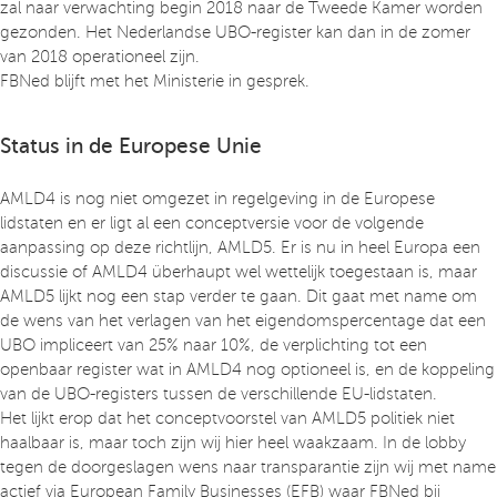
zal naar verwachting begin 2018 naar de Tweede Kamer worden
gezonden. Het Nederlandse UBO-register kan dan in de zomer
van 2018 operationeel zijn.
FBNed blijft met het Ministerie in gesprek.
Status in de Europese Unie
AMLD4 is nog niet omgezet in regelgeving in de Europese
lidstaten en er ligt al een conceptversie voor de volgende
aanpassing op deze richtlijn, AMLD5. Er is nu in heel Europa een
discussie of AMLD4 überhaupt wel wettelijk toegestaan is, maar
AMLD5 lijkt nog een stap verder te gaan. Dit gaat met name om
de wens van het verlagen van het eigendomspercentage dat een
UBO impliceert van 25% naar 10%, de verplichting tot een
openbaar register wat in AMLD4 nog optioneel is, en de koppeling
van de UBO-registers tussen de verschillende EU-lidstaten.
Het lijkt erop dat het conceptvoorstel van AMLD5 politiek niet
haalbaar is, maar toch zijn wij hier heel waakzaam. In de lobby
tegen de doorgeslagen wens naar transparantie zijn wij met name
actief via European Family Businesses (EFB) waar FBNed bij