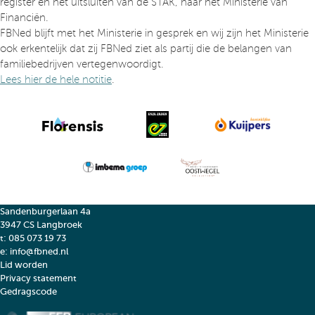
register en het uitsluiten van de STAK, naar het Ministerie van
Financiën.
FBNed blijft met het Ministerie in gesprek en wij zijn het Ministerie
ook erkentelijk dat zij FBNed ziet als partij die de belangen van
familiebedrijven vertegenwoordigt.
Lees hier de hele notitie
.
Sandenburgerlaan 4a
3947 CS Langbroek
t:
085 073 19 73
e:
info@fbned.nl
Lid worden
Privacy statement
Gedragscode