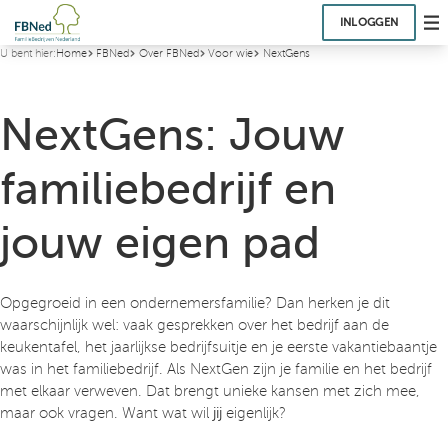
INLOGGEN
U bent hier:
Home
FBNed
Over FBNed
Voor wie
NextGens
NextGens: Jouw
familiebedrijf en
jouw eigen pad
Opgegroeid in een ondernemersfamilie? Dan herken je dit
waarschijnlijk wel: vaak gesprekken over het bedrijf aan de
keukentafel, het jaarlijkse bedrijfsuitje en je eerste vakantiebaantje
was in het familiebedrijf. Als NextGen zijn je familie en het bedrijf
met elkaar verweven. Dat brengt unieke kansen met zich mee,
maar ook vragen. Want wat wil
jij
eigenlijk?