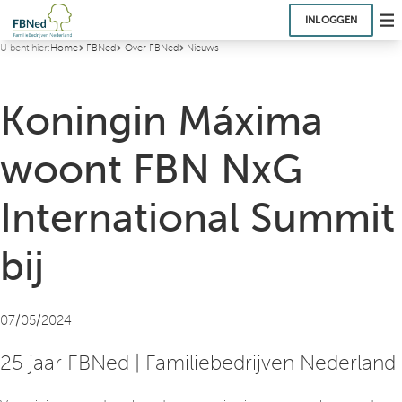
INLOGGEN
U bent hier:
Home
FBNed
Over FBNed
Nieuws
Koningin Máxima
woont FBN NxG
International Summit
bij
07/05/2024
25 jaar FBNed | Familiebedrijven Nederland