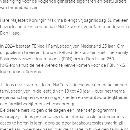
Vereniging voor de volgende generatie eigenaren en bestuurders
van familiebedrijven
Hare Majesteit Koningin Máxima brengt vrijdagmiddag 31 mei een
bezoek aan de internationale NxG Summit voor familiebedrijven in
Den Haag.
In 2024 bestaat FBNed | Familiebedrijven Nederland 25 jaar. Om
dit jubileum te vieren, bundelt FBNed de krachten met The Family
Business Network International (FBN) om in Den Haag 250
NxG’ers vanuit de hele wereld te verwelkomen voor de FBN NxG
International Summit.
Tijdens deze summit leren NxG’ers – de nieuwe generatie binnen
familiebedrijven in de leeftijd van 18 tot 40 jaar – over het thema
eigenaarschap en welke mogelijkheden en verantwoordelijkheden
een familiebedrijf met zich meebrengt.
De deelnemers volgen drie dagen een intensief programma
waarbij zij tijdens presentaties door internationale ondernemers
cases te horen krijgen, gevolgd door breakoutsessies waarin zij
met elkaar in gesprek gaan over de situatie in hun eigen familie of