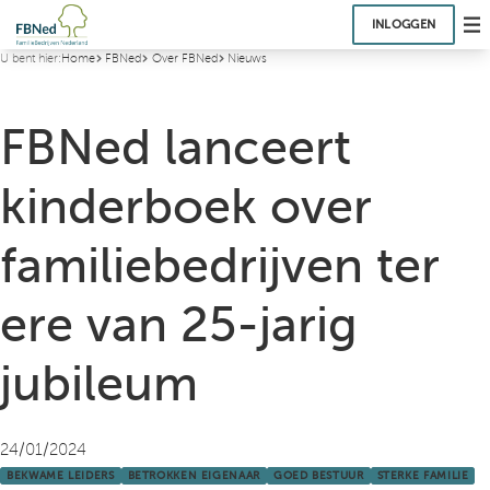
INLOGGEN
U bent hier:
Home
FBNed
Over FBNed
Nieuws
FBNed lanceert
kinderboek over
familiebedrijven ter
ere van 25-jarig
jubileum
24/01/2024
BEKWAME LEIDERS
BETROKKEN EIGENAAR
GOED BESTUUR
STERKE FAMILIE