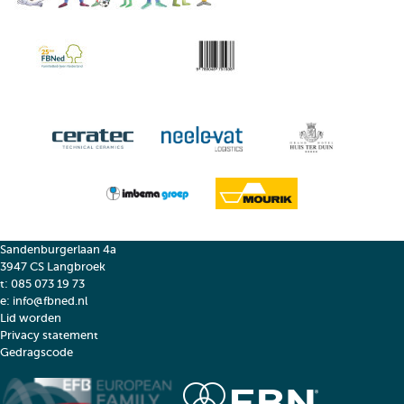
Sandenburgerlaan 4a
3947 CS Langbroek
t:
085 073 19 73
e:
info@fbned.nl
Lid worden
Privacy statement
Gedragscode