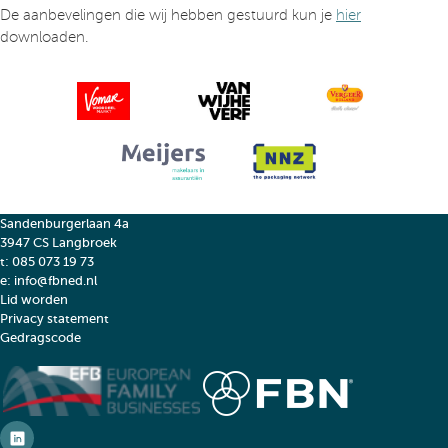
De aanbevelingen die wij hebben gestuurd kun je
hier
downloaden.
Sandenburgerlaan 4a
3947 CS Langbroek
t:
085 073 19 73
e:
info@fbned.nl
Lid worden
Privacy statement
Gedragscode