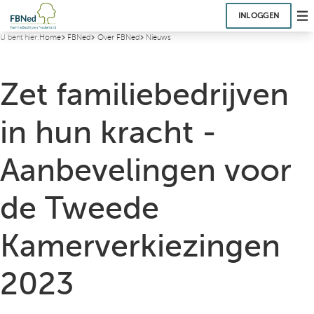
INLOGGEN
U bent hier:
Home
FBNed
Over FBNed
Nieuws
Zet familiebedrijven
in hun kracht -
Aanbevelingen voor
de Tweede
Kamerverkiezingen
2023