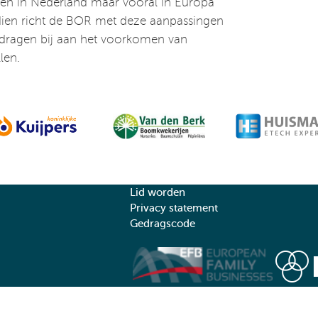
ven in Nederland maar vooral in Europa
dien richt de BOR met deze aanpassingen
 dragen bij aan het voorkomen van
len.
Lid worden
Privacy statement
Gedragscode