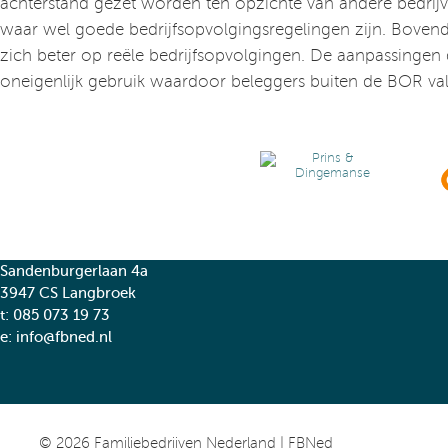
achterstand gezet worden ten opzichte van andere bedrij
waar wel goede bedrijfsopvolgingsregelingen zijn. Boven
zich beter op reële bedrijfsopvolgingen. De aanpassingen
oneigenlijk gebruik waardoor beleggers buiten de BOR val
Sandenburgerlaan 4a
3947 CS Langbroek
t:
085 073 19 73
e:
info@fbned.nl
© 2026
Familiebedrijven Nederland | FBNed