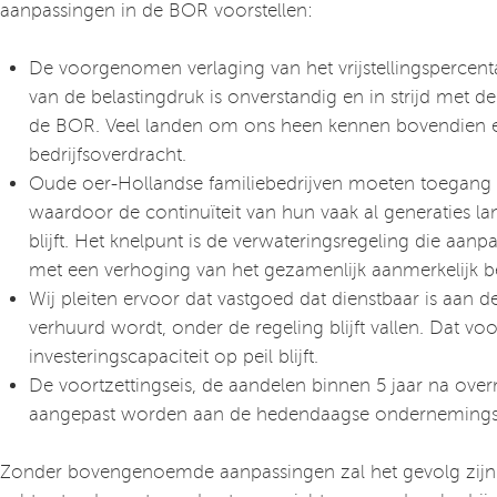
aanpassingen in de BOR voorstellen:
De voorgenomen verlaging van het vrijstellingspercent
van de belastingdruk is onverstandig en in strijd met d
de BOR. Veel landen om ons heen kennen bovendien een 
bedrijfsoverdracht.
Oude oer-Hollandse familiebedrijven moeten toegang 
waardoor de continuïteit van hun vaak al generaties la
blijft. Het knelpunt is de verwateringsregeling die aa
met een verhoging van het gezamenlijk aanmerkelijk be
Wij pleiten ervoor dat vastgoed dat dienstbaar is aan 
verhuurd wordt, onder de regeling blijft vallen. Dat vo
investeringscapaciteit op peil blijft.
De voortzettingseis, de aandelen binnen 5 jaar na o
aangepast worden aan de hedendaagse onderneming
Zonder bovengenoemde aanpassingen zal het gevolg zijn 