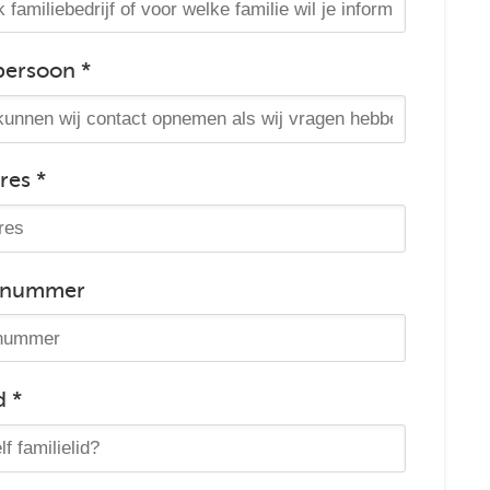
persoon *
res *
nnummer
d *