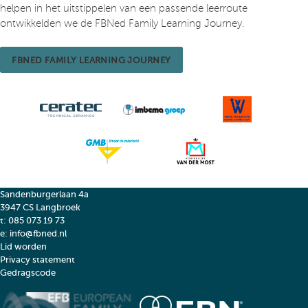
helpen in het uitstippelen van een passende leerroute
ontwikkelden we de FBNed Family Learning Journey.
FBNED FAMILY LEARNING JOURNEY
Sandenburgerlaan 4a
3947 CS Langbroek
t:
085 073 19 73
e:
info@fbned.nl
Lid worden
Privacy statement
Gedragscode